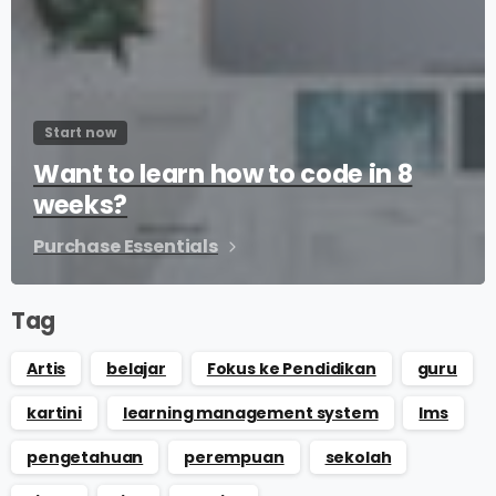
Start now
Want to learn how to code in 8
weeks?
Purchase Essentials
Tag
Artis
belajar
Fokus ke Pendidikan
guru
kartini
learning management system
lms
pengetahuan
perempuan
sekolah