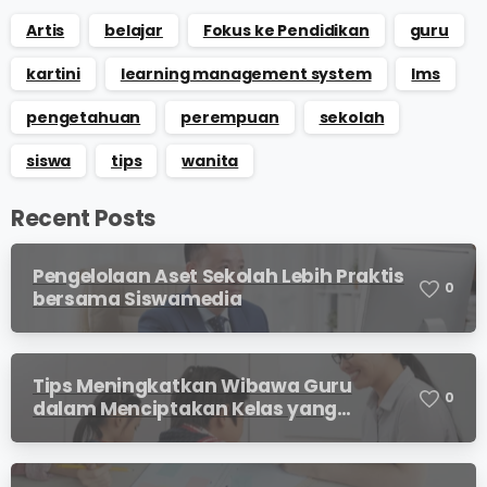
Artis
belajar
Fokus ke Pendidikan
guru
kartini
learning management system
lms
pengetahuan
perempuan
sekolah
siswa
tips
wanita
Recent Posts
Pengelolaan Aset Sekolah Lebih Praktis
0
bersama Siswamedia
Tips Meningkatkan Wibawa Guru
0
dalam Menciptakan Kelas yang
Kondusif