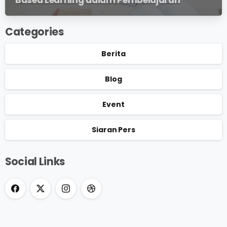
Based Learning dalam Pembelajaran
Categories
Berita
Blog
Event
Siaran Pers
Social Links