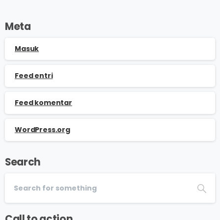
Meta
Masuk
Feed entri
Feed komentar
WordPress.org
Search
Call to action