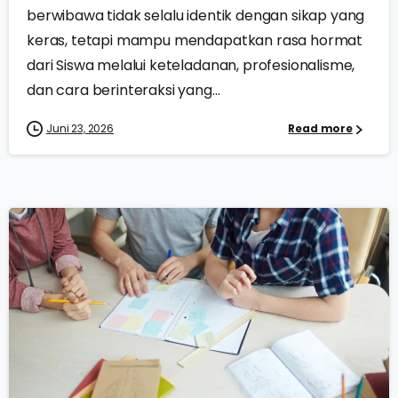
berwibawa tidak selalu identik dengan sikap yang
keras, tetapi mampu mendapatkan rasa hormat
dari Siswa melalui keteladanan, profesionalisme,
dan cara berinteraksi yang...
Juni 23, 2026
Read more