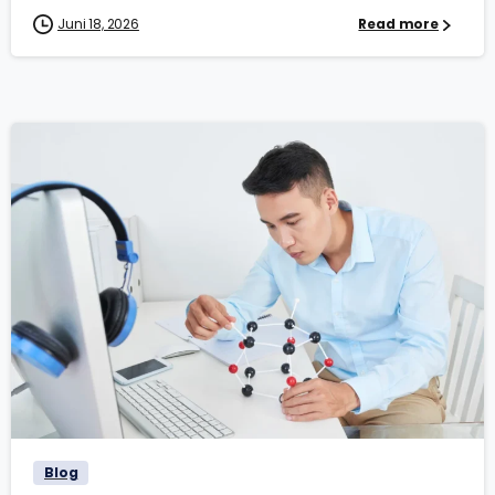
Juni 18, 2026
Read more
0
0
Blog