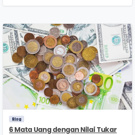
0
0
Blog
6 Mata Uang dengan Nilai Tukar