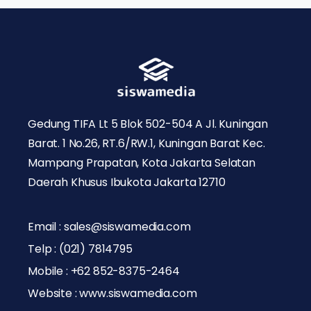
Gedung TIFA Lt 5 Blok 502-504 A Jl. Kuningan
Barat. 1 No.26, RT.6/RW.1, Kuningan Barat Kec.
Mampang Prapatan, Kota Jakarta Selatan
Daerah Khusus Ibukota Jakarta 12710
Email : sales@siswamedia.com
Telp : (021) 7814795
Mobile : +62 852-8375-2464
Website : www.siswamedia.com