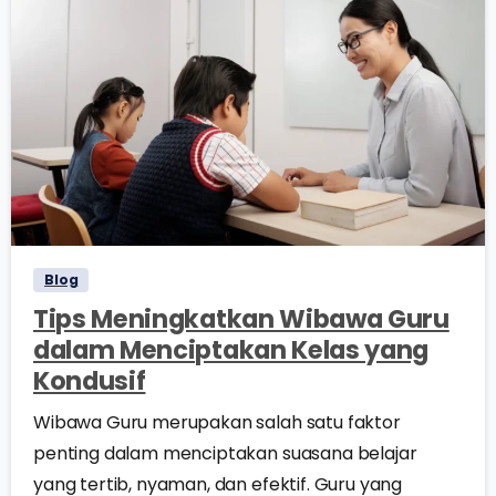
0
0
Blog
Tips Meningkatkan Wibawa Guru
dalam Menciptakan Kelas yang
Kondusif
Wibawa Guru merupakan salah satu faktor
penting dalam menciptakan suasana belajar
yang tertib, nyaman, dan efektif. Guru yang