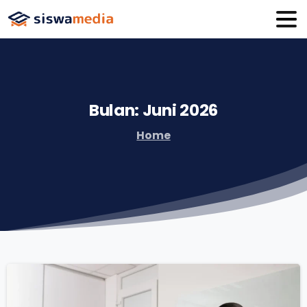
Bulan:
Juni
2026
Home