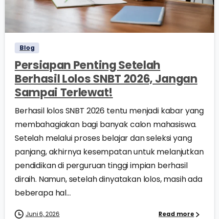
0
0
Blog
Persiapan Penting Setelah
Berhasil Lolos SNBT 2026, Jangan
Sampai Terlewat!
Berhasil lolos SNBT 2026 tentu menjadi kabar yang
membahagiakan bagi banyak calon mahasiswa.
Setelah melalui proses belajar dan seleksi yang
panjang, akhirnya kesempatan untuk melanjutkan
pendidikan di perguruan tinggi impian berhasil
diraih. Namun, setelah dinyatakan lolos, masih ada
beberapa hal...
Juni 6, 2026
Read more