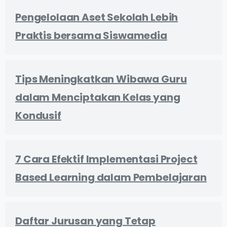
Pengelolaan Aset Sekolah Lebih
Praktis bersama Siswamedia
Tips Meningkatkan Wibawa Guru
dalam Menciptakan Kelas yang
Kondusif
7 Cara Efektif Implementasi Project
Based Learning dalam Pembelajaran
Daftar Jurusan yang Tetap