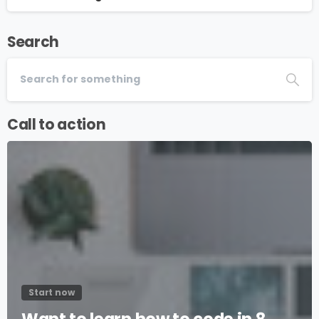
Search
Call to action
Start now
Want to learn how to code in 8