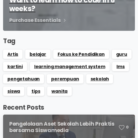
weeks?
Purchase Essentials
Tag
Artis
belajar
Fokus ke Pendidikan
guru
kartini
learning management system
lms
pengetahuan
perempuan
sekolah
siswa
tips
wanita
Recent Posts
Pengelolaan Aset Sekolah Lebih Praktis
0
bersama Siswamedia