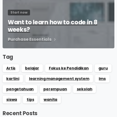
Start now
Want to learn how to code in 8
weeks?
Purchase Essentials
Tag
Artis
belajar
Fokus ke Pendidikan
guru
kartini
learning management system
lms
pengetahuan
perempuan
sekolah
siswa
tips
wanita
Recent Posts