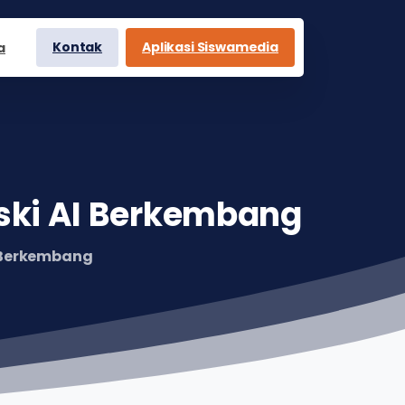
Kontak
Aplikasi Siswamedia
a
ski
AI
Berkembang
I Berkembang