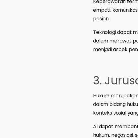
Keperawatan ter
empati, komunikas
pasien.
Teknologi dapat m
dalam merawat pa
menjadi aspek pent
3. Juru
Hukum merupakan sa
dalam bidang huk
konteks sosial ya
AI dapat membantu
hukum, negosiasi,