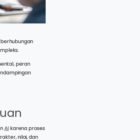
ni berhubungan
ompleks.
ental, peran
endampingan
ruan
an
AI
karena proses
kter, nilai, dan