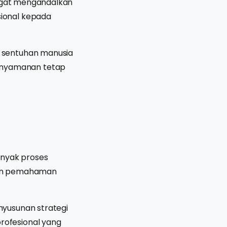
sangat mengandalkan
ional kepada
 sentuhan manusia
enyamanan tetap
anyak proses
dan pemahaman
nyusunan strategi
rofesional yang