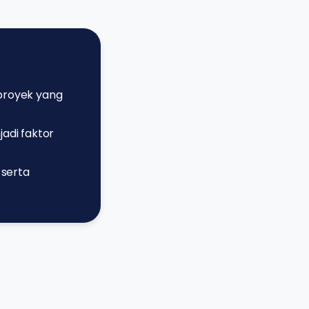
 proyek yang
adi faktor
 serta