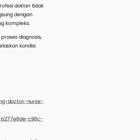
rofesi dokter tidak
angsung dengan
ng kompleks.
roses diagnosis,
laskan kondisi
ing-doctor-nurse-
=b277e8de-c98c-