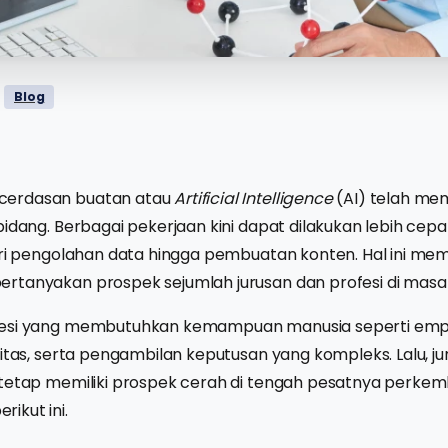
Blog
cerdasan buatan atau
Artificial Intelligence
(AI) telah m
bidang. Berbagai pekerjaan kini dapat dilakukan lebih ce
dari pengolahan data hingga pembuatan konten. Hal ini m
rtanyakan prospek sejumlah jurusan dan profesi di masa
esi yang membutuhkan kemampuan manusia seperti empati,
vitas, serta pengambilan keputusan yang kompleks. Lalu, ju
 tetap memiliki prospek cerah di tengah pesatnya perke
ikut ini.