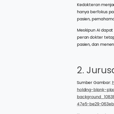
Kedokteran menjadi
hanya berfokus pad
pasien, pemahaman
Meskipun AI dapat
peran dokter teta
pasien, dan menen
2. Juru
Sumber Gambar:
holding-blank-pla
background_1083
47e5-be29-063eb