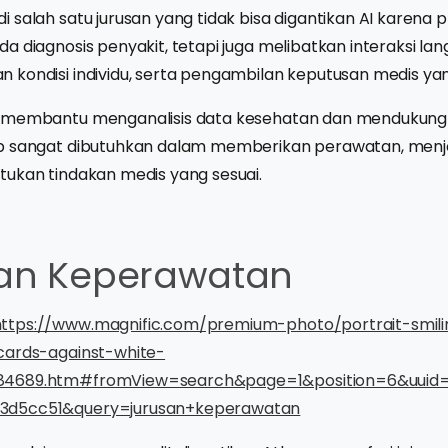
 salah satu jurusan yang tidak bisa digantikan AI karena p
a diagnosis penyakit, tetapi juga melibatkan interaksi l
 kondisi individu, serta pengambilan keputusan medis ya
 membantu menganalisis data kesehatan dan mendukung p
p sangat dibutuhkan dalam memberikan perawatan, menje
tukan tindakan medis yang sesuai.
san Keperawatan
https://www.magnific.com/premium-photo/portrait-smil
cards-against-white-
84689.htm#fromView=search&page=1&position=6&uuid
3d5cc51&query=jurusan+keperawatan