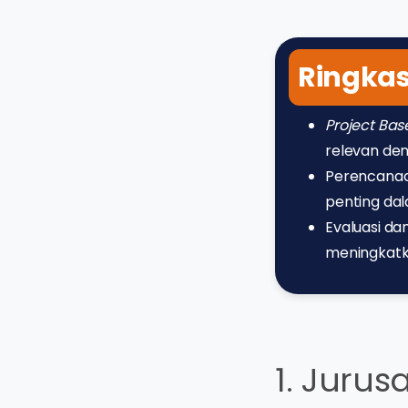
Ringka
Project Bas
relevan den
Perencanaa
penting da
Evaluasi d
meningkatk
1. Juru