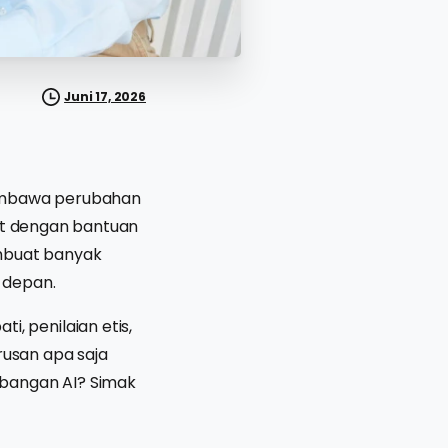
Juni 17, 2026
embawa perubahan
pat dengan bantuan
embuat banyak
 depan.
 penilaian etis,
rusan apa saja
mbangan AI? Simak