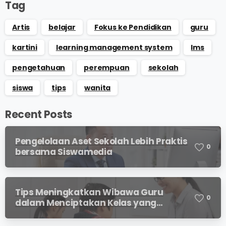
Tag
Artis
belajar
Fokus ke Pendidikan
guru
kartini
learning management system
lms
pengetahuan
perempuan
sekolah
siswa
tips
wanita
Recent Posts
Pengelolaan Aset Sekolah Lebih Praktis
0
bersama Siswamedia
Tips Meningkatkan Wibawa Guru
0
dalam Menciptakan Kelas yang
Kondusif