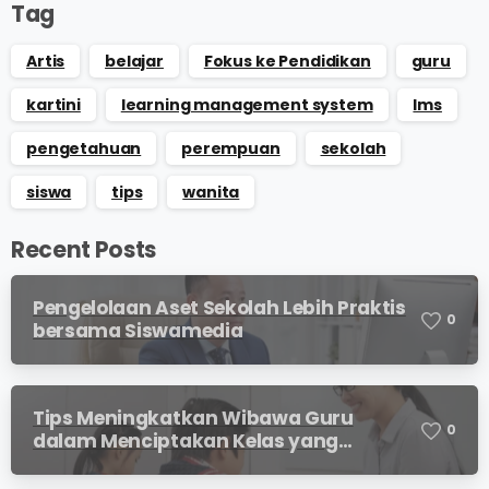
Tag
Artis
belajar
Fokus ke Pendidikan
guru
kartini
learning management system
lms
pengetahuan
perempuan
sekolah
siswa
tips
wanita
Recent Posts
Pengelolaan Aset Sekolah Lebih Praktis
0
bersama Siswamedia
Tips Meningkatkan Wibawa Guru
0
dalam Menciptakan Kelas yang
Kondusif